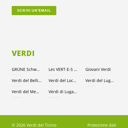
SCRIVI UN’EMAIL
VERDI
GRÜNE Schweiz
Les VERT-E-S suisses
Giovani Verdi
Verdi del Bellinzonese e valli
Verdi del Locarnese
Verdi del Luganese
Verdi del Mendrisiotto
Verdi di Lugano
© 2026 Verdi del Ticino
Protezione dati