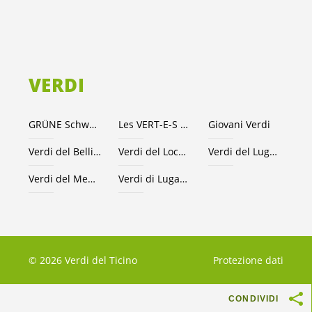
VERDI
GRÜNE Schweiz
Les VERT-E-S suisses
Giovani Verdi
Verdi del Bellinzonese e valli
Verdi del Locarnese
Verdi del Luganese
Verdi del Mendrisiotto
Verdi di Lugano
© 2026 Verdi del Ticino
Protezione dati
CONDIVIDI