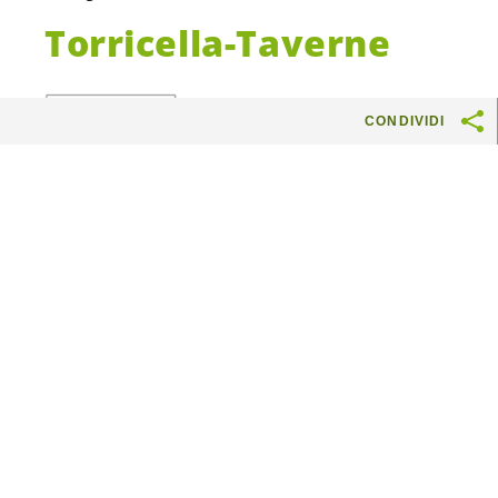
Torricella-Taverne
CONDIVIDI
Un comune ecologico e
sociale
L’obiettivo che desideriamo raggiungere nel
nostro comune è la
qualità della vita
: siamo
per la mobilità lenta, la protezione