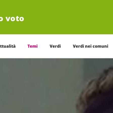
uo voto
ttualità
Temi
Verdi
Verdi nei comuni