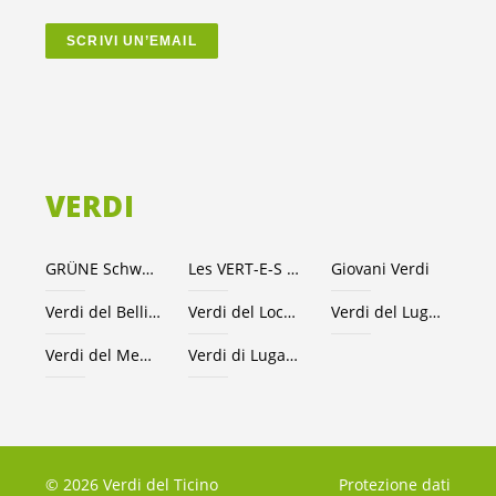
SCRIVI UN’EMAIL
VERDI
GRÜNE Schweiz
Les VERT-E-S suisses
Giovani Verdi
Verdi del Bellinzonese e valli
Verdi del Locarnese
Verdi del Luganese
Verdi del Mendrisiotto
Verdi di Lugano
© 2026 Verdi del Ticino
Protezione dati