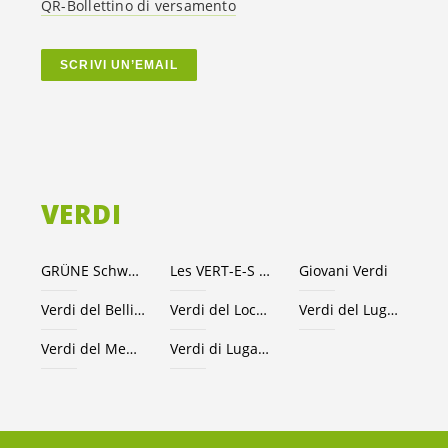
QR-Bollettino di versamento
SCRIVI UN’EMAIL
VERDI
GRÜNE Schweiz
Les VERT-E-S suisses
Giovani Verdi
Verdi del Bellinzonese e valli
Verdi del Locarnese
Verdi del Luganese
Verdi del Mendrisiotto
Verdi di Lugano