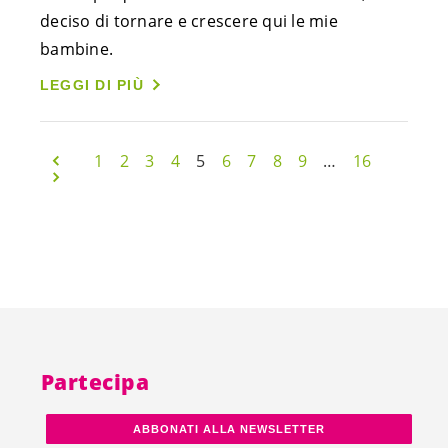
deciso di tornare e crescere qui le mie
bambine.
LEGGI DI PIÙ
1
2
3
4
5
6
7
8
9
…
16
Partecipa
ABBONATI ALLA NEWSLETTER