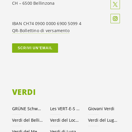
CH – 6500 Bellinzona
IBAN CH74 0900 0000 6900 5099 4
QR-Bollettino di versamento
SCRIVI UN’EMAIL
VERDI
GRÜNE Schweiz
Les VERT-E-S suisses
Giovani Verdi
Verdi del Bellinzonese e valli
Verdi del Locarnese
Verdi del Luganese
Verdi del Mendrisiotto
Verdi di Lugano