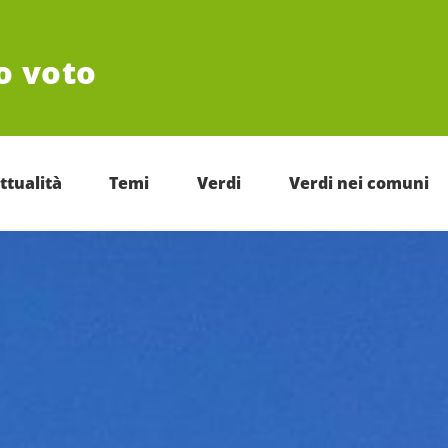
uo voto
ttualità
Temi
Verdi
Verdi nei comuni