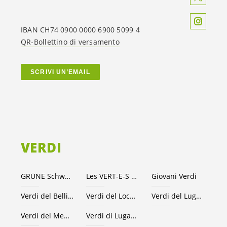
IBAN CH74 0900 0000 6900 5099 4
QR-Bollettino di versamento
SCRIVI UN’EMAIL
VERDI
GRÜNE Schweiz
Les VERT-E-S suisses
Giovani Verdi
Verdi del Bellinzonese e valli
Verdi del Locarnese
Verdi del Luganese
Verdi del Mendrisiotto
Verdi di Lugano