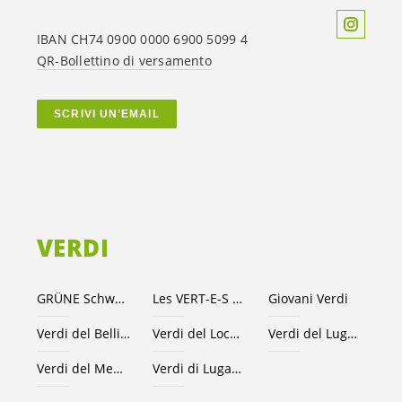
IBAN CH74 0900 0000 6900 5099 4
QR-Bollettino di versamento
SCRIVI UN’EMAIL
VERDI
GRÜNE Schweiz
Les VERT-E-S suisses
Giovani Verdi
Verdi del Bellinzonese e valli
Verdi del Locarnese
Verdi del Luganese
Verdi del Mendrisiotto
Verdi di Lugano