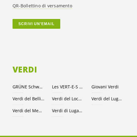
QR-Bollettino di versamento
SCRIVI UN’EMAIL
VERDI
GRÜNE Schweiz
Les VERT-E-S suisses
Giovani Verdi
Verdi del Bellinzonese e valli
Verdi del Locarnese
Verdi del Luganese
Verdi del Mendrisiotto
Verdi di Lugano