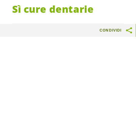
Sì cure dentarie
In breve
CONDIVIDI
I denti fanno parte del corpo. Eppure
sono l’unica prestazione sanitaria di base
quasi interamente a carico delle famiglie.
Quasi 1 persona su 3 deve rimandare o
rinunciare alle cure per motivi economici.
Trascurare i denti non è un problema
estetico. Patologie parodontali e infezioni
dentali sono associate a molte malattie,
tra cui diabete, complicazioni in
gravidanza e malattie cardiovascolari.
Si vota solo il principio. Per