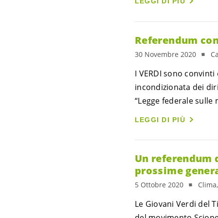
LEGGI DI PIÙ
Referendum cont
30 Novembre 2020
Ca
I VERDI sono convinti 
incondizionata dei diri
“Legge federale sulle m
LEGGI DI PIÙ
Un referendum di
prossime gener
5 Ottobre 2020
Clima
Le Giovani Verdi del 
del movimento Sciope