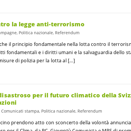
ro la legge anti-terrorismo
mpagne, Politica nazionale, Referendum
che il principio fondamentale nella lotta contro il terroris
tti fondamentali e i diritti umani e la salvaguardia dello sta
isure di polizia per la lotta al […]
sastroso per il futuro climatico della Sviz
azioni
, Comunicati stampa, Politica nazionale, Referendum
Ticino prendono atto con sconcerto della volontà annuncia
ro per il Clima, da PC, Gioventù Comunista e MPS di pro