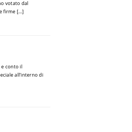
no votato dal
 firme […]
e conto il
iale all’interno di
]