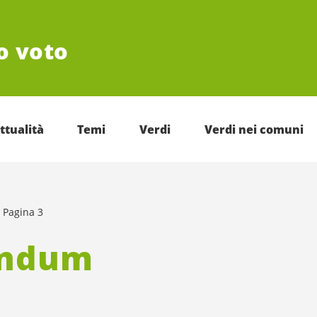
uo voto
ttualità
Temi
Verdi
Verdi nei comuni
Pagina 3
endum