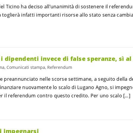
del Ticino ha deciso all’unanimità di sostenere il referen
a toglierà infatti importanti risorse allo stato senza cambi
i dipendenti invece di false speranze, sì a
ma, Comunicati stampa, Referendum
me preannunciato nelle scorse settimane, a seguito della de
 finanziare nuovamente lo scalo di Lugano Agno, si impegn
er il referendum contro questo credito. Per uno scalo […]
ui impegnarsi