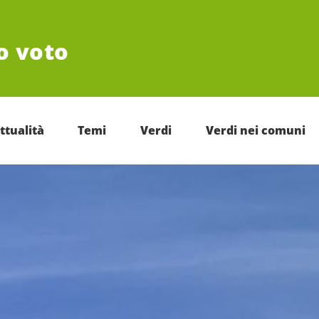
uo voto
ttualità
Temi
Verdi
Verdi nei comuni