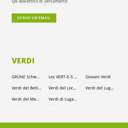
QR-Bollettino di versamento
SCRIVI UN’EMAIL
VERDI
GRÜNE Schweiz
Les VERT-E-S suisses
Giovani Verdi
Verdi del Bellinzonese e valli
Verdi del Locarnese
Verdi del Luganese
Verdi del Mendrisiotto
Verdi di Lugano