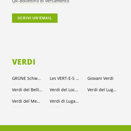
QR-Bollettino di versamento
SCRIVI UN’EMAIL
VERDI
GRÜNE Schweiz
Les VERT-E-S suisses
Giovani Verdi
Verdi del Bellinzonese e valli
Verdi del Locarnese
Verdi del Luganese
Verdi del Mendrisiotto
Verdi di Lugano