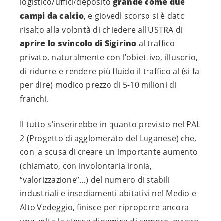
logistico/uffici/deposito
grande come due
campi da calcio
, e giovedì scorso si è dato
risalto alla volontà di chiedere all’USTRA di
aprire lo svincolo di Sigirino
al traffico
privato, naturalmente con l’obiettivo, illusorio,
di ridurre e rendere più fluido il traffico al (si fa
per dire) modico prezzo di 5-10 milioni di
franchi.
Il tutto s’inserirebbe in quanto previsto nel PAL
2 (Progetto di agglomerato del Luganese) che,
con la scusa di creare un importante aumento
(chiamato, con involontaria ironia,
“valorizzazione”…) del numero di stabili
industriali e insediamenti abitativi nel Medio e
Alto Vedeggio, finisce per riproporre ancora
una volta la stessa dinamica di sempre, ovvero