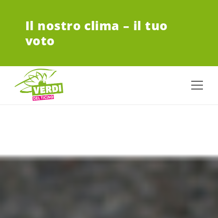
VAI AL CONTENUTO PRINCIPALE
Il nostro clima – il tuo
voto