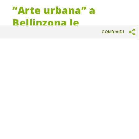
“Arte urbana” a
Bellinzona le
decorazioni dei Verdi
CONDIVIDI
vengono spazzate via
ancora prima di
svuotare i bidoni
della spazzatura.
La campagna elettorale per le Comunali a
Bellinzona è entrata nel vivo. Gli ecologisti della
Città hanno scelto,come già in passato di
realizzare una campagna caratterizzata dal
riciclaggio e dal risparmio di decine di migliaia