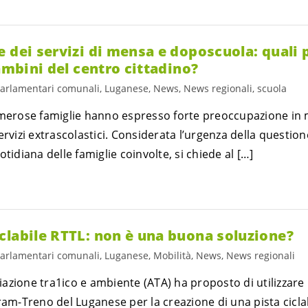
 dei servizi di mensa e doposcuola: quali 
bambini del centro cittadino?
parlamentari comunali, Luganese, News, News regionali, scuola
umerose famiglie hanno espresso forte preoccupazione in m
ervizi extrascolastici. Considerata l’urgenza della question
tidiana delle famiglie coinvolte, si chiede al […]
clabile RTTL: non è una buona soluzione?
parlamentari comunali, Luganese, Mobilità, News, News regionali
zione tra1ico e ambiente (ATA) ha proposto di utilizzare i
ram-Treno del Luganese per la creazione di una pista ciclab