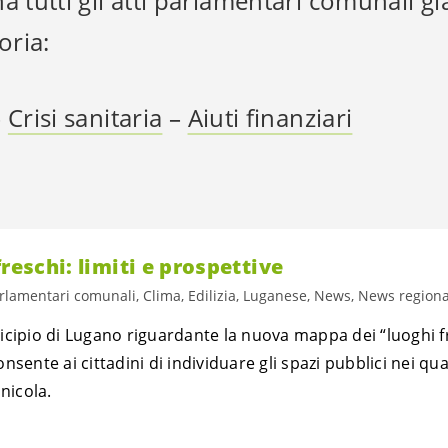
a tutti gli atti parlamentari comunali già
oria:
–
Crisi sanitaria
–
Aiuti finanziari
freschi: limiti e prospettive
arlamentari comunali, Clima, Edilizia, Luganese, News, News regionali
icipio di Lugano riguardante la nuova mappa dei “luoghi f
sente ai cittadini di individuare gli spazi pubblici nei qua
nicola.