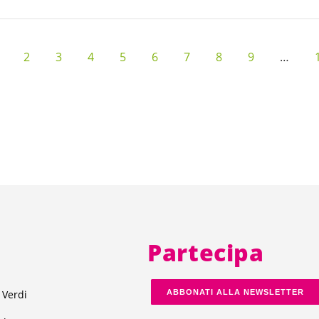
2
3
4
5
6
7
8
9
…
Partecipa
 Verdi
ABBONATI ALLA NEWSLETTER