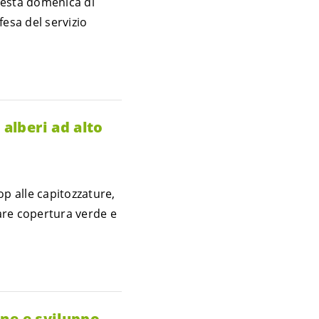
uesta domenica di
fesa del servizio
 alberi ad alto
op alle capitozzature,
are copertura verde e
one e sviluppo