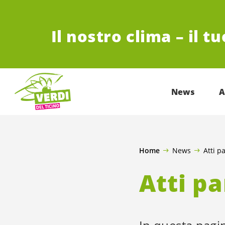
VAI AL CONTENUTO PRINCIPALE
Il nostro clima – il t
News
A
Home
News
Atti p
Atti p