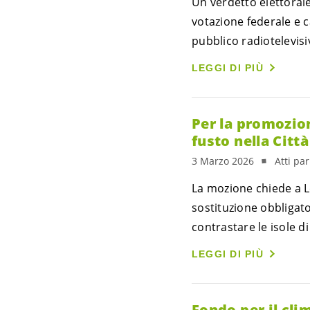
Un verdetto elettoral
votazione federale e ca
pubblico radiotelevisiv
LEGGI DI PIÙ
Per la promozion
fusto nella Citt
3 Marzo 2026
Atti pa
La mozione chiede a Lo
sostituzione obbligat
contrastare le isole di
LEGGI DI PIÙ
Fondo per il cli