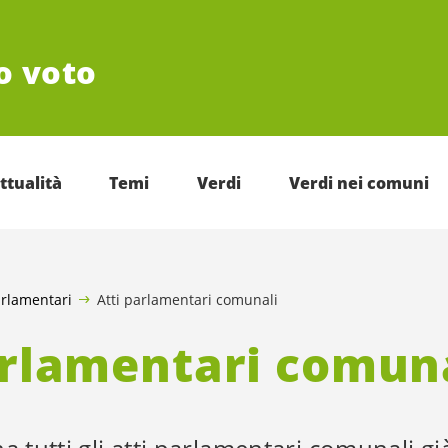
uo voto
ttualità
Temi
Verdi
Verdi nei comuni
arlamentari
Atti parlamentari comunali
arlamentari comun