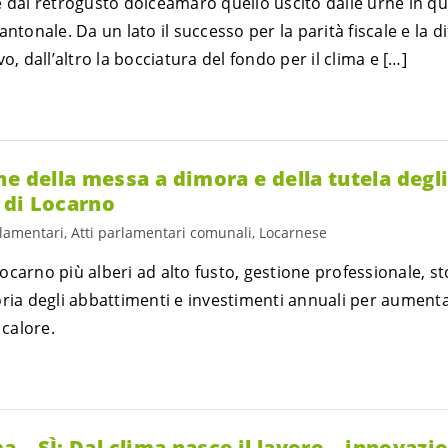
e dal retrogusto dolceamaro quello uscito dalle urne in q
ntonale. Da un lato il successo per la parità fiscale e la di
o, dall’altro la bocciatura del fondo per il clima e […]
e della messa a dimora e della tutela degli
à di Locarno
rlamentari, Atti parlamentari comunali, Locarnese
carno più alberi ad alto fusto, gestione professionale, st
oria degli abbattimenti e investimenti annuali per aument
 calore.
ma – SÌ: Dal clima nasce il lavoro – innovazi