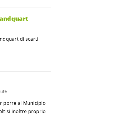
 Landquart
ndquart di scarti
lute
r porre al Municipio
ltisi inoltre proprio