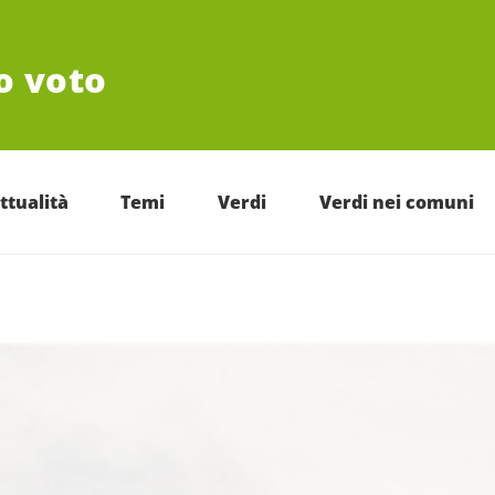
uo voto
ttualità
Temi
Verdi
Verdi nei comuni