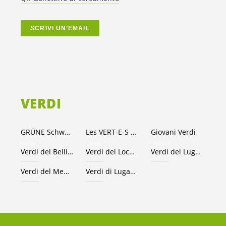
SCRIVI UN’EMAIL
VERDI
GRÜNE Schweiz
Les VERT-E-S suisses
Giovani Verdi
Verdi del Bellinzonese e valli
Verdi del Locarnese
Verdi del Luganese
Verdi del Mendrisiotto
Verdi di Lugano