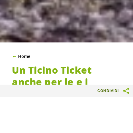
Home
Un Ticino Ticket
anche per le e i
Ticinesi: quattro fine
CONDIVIDI
settimana gratuiti
l’anno