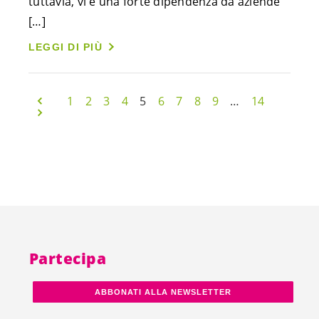
tuttavia, vi è una forte dipendenza da aziende
[…]
LEGGI DI PIÙ
1
2
3
4
5
6
7
8
9
…
14
Partecipa
ABBONATI ALLA NEWSLETTER