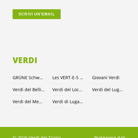
SCRIVI UN’EMAIL
VERDI
GRÜNE Schweiz
Les VERT-E-S suisses
Giovani Verdi
Verdi del Bellinzonese e valli
Verdi del Locarnese
Verdi del Luganese
Verdi del Mendrisiotto
Verdi di Lugano
© 2026 Verdi del Ticino
Protezione dati