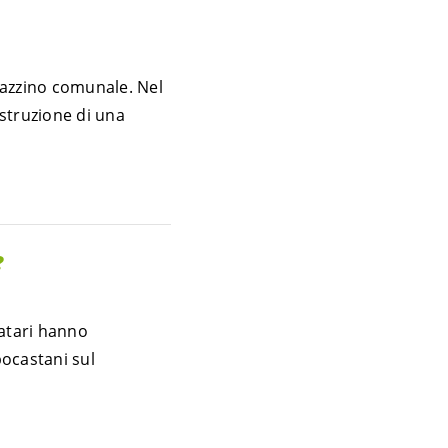
gazzino comunale. Nel
struzione di una
?
atari hanno
pocastani sul