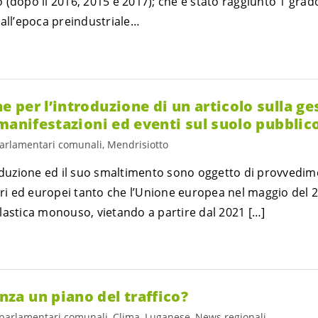
 (dopo il 2016, 2015 e 2017); che è stato raggiunto 1 gra
dall’epoca preindustriale…
per l’introduzione di un articolo sulla ges
manifestazioni ed eventi sul suolo pubblic
parlamentari comunali, Mendrisiotto
oduzione ed il suo smaltimento sono oggetto di provvediment
zeri ed europei tanto che l’Unione europea nel maggio del
a plastica monouso, vietando a partire dal 2021 […]
a un piano del traffico?
 parlamentari comunali, Clima, Luganese, News regionali