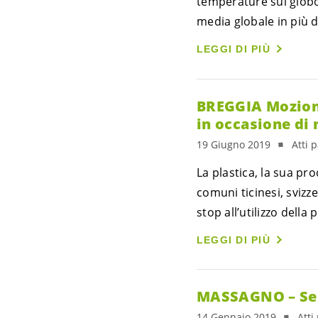
temperature sul globo
media globale in più 
LEGGI DI PIÙ
BREGGIA Mozione 
in occasione di 
19 Giugno 2019
Atti 
La plastica, la sua pr
comuni ticinesi, sviz
stop all’utilizzo dell
LEGGI DI PIÙ
MASSAGNO – Senz
14 Gennaio 2019
Atti