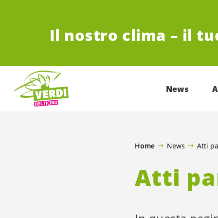
VAI AL CONTENUTO PRINCIPALE
Il nostro clima – il t
News
A
Home
News
Atti p
Atti p