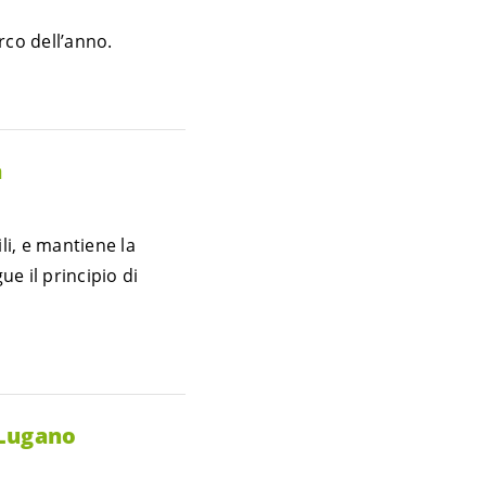
arco dell’anno.
a
li, e mantiene la
ue il principio di
 Lugano