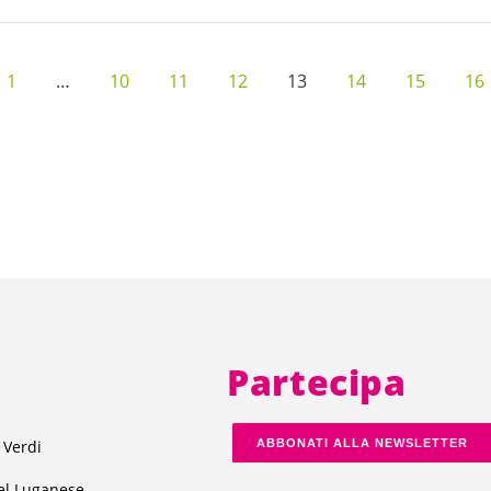
1
…
10
11
12
13
14
15
16
Partecipa
 Verdi
ABBONATI ALLA NEWSLETTER
el Luganese