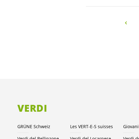
VERDI
GRÜNE Schweiz
Les VERT-E-S suisses
Giovani
Verdi del Bellinzonese e valli
Verdi del Locarnese
Verdi d