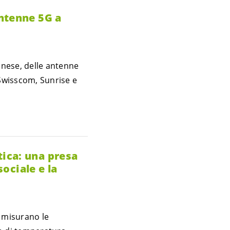
antenne 5G a
cinese, delle antenne
(Swisscom, Sunrise e
ica: una presa
sociale e la
i misurano le