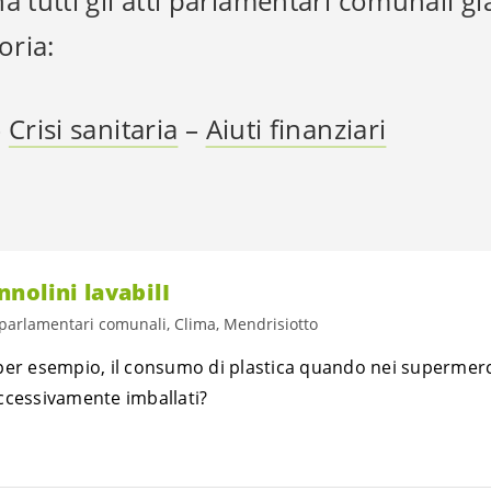
a tutti gli atti parlamentari comunali già
oria:
–
Crisi sanitaria
–
Aiuti finanziari
nolini lavabilI
 parlamentari comunali, Clima, Mendrisiotto
per esempio, il consumo di plastica quando nei supermerca
ccessivamente imballati?