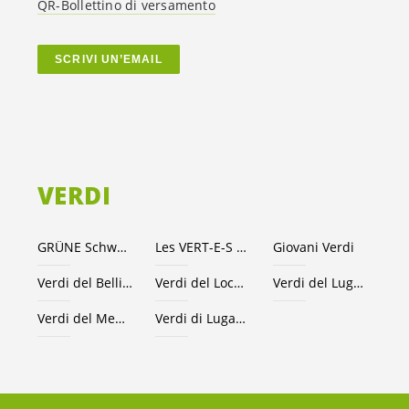
QR-Bollettino di versamento
SCRIVI UN’EMAIL
VERDI
GRÜNE Schweiz
Les VERT-E-S suisses
Giovani Verdi
Verdi del Bellinzonese e valli
Verdi del Locarnese
Verdi del Luganese
Verdi del Mendrisiotto
Verdi di Lugano