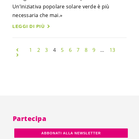
Un’iniziativa popolare solare verde è più
necessaria che mai.»
LEGGI DI PIÙ
1
2
3
4
5
6
7
8
9
…
13
Partecipa
ABBONATI ALLA NEWSLETTER